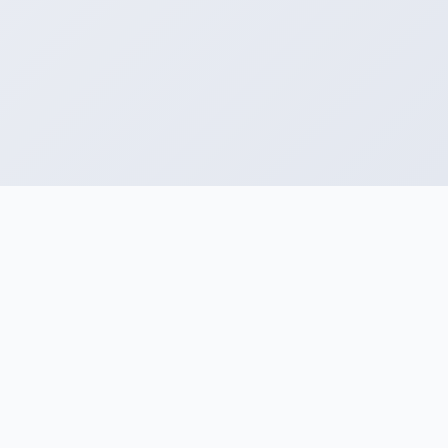
开心上架(App Uploader)
开心上架(appuploader)是专业的 iOS 应用上架辅助工
具，在windows，linux，mac上提交上传发布ios 应用，
专业的跨平台上架工具。还支持证书申请，Ipa安装测试，
描述文件管理，测试设备管理，批量上传截图到app
store等。