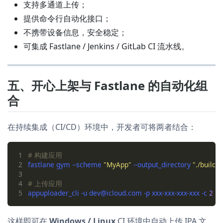
支持多通道上传；
提供命令行自动化接口；
不携带设备信息，安全稳定；
可集成 Fastlane / Jenkins / GitLab CI 流水线。
五、开心上架与 Fastlane 的自动化组
合
在持续集成（CI/CD）环境中，开发者可将两者结合：
1
# 构建应用
2
fastlane gym --scheme 
"MyApp"
 --output_directory 
"./build"
3
4
# 上传应用
5
appuploader_cli -u dev@icloud.com -p xxx-xxx-xxx-xxx -c 
2
这样即可在
Windows / Linux
CI 环境中自动上传 IPA 文