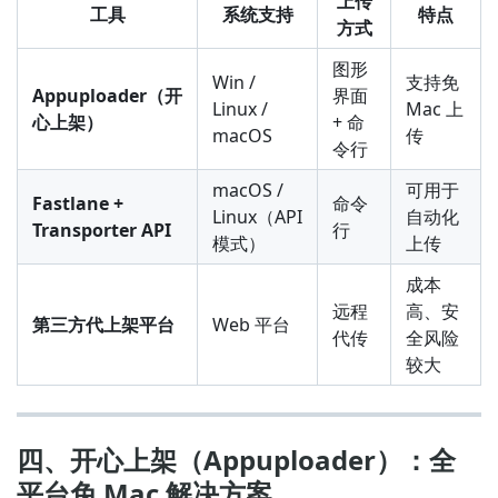
上传
工具
系统支持
特点
方式
图形
Win /
支持免
Appuploader（开
界面
Linux /
Mac 上
心上架）
+ 命
macOS
传
令行
macOS /
可用于
Fastlane +
命令
Linux（API
自动化
Transporter API
行
模式）
上传
成本
远程
高、安
第三方代上架平台
Web 平台
代传
全风险
较大
四、开心上架（Appuploader）：全
平台免 Mac 解决方案