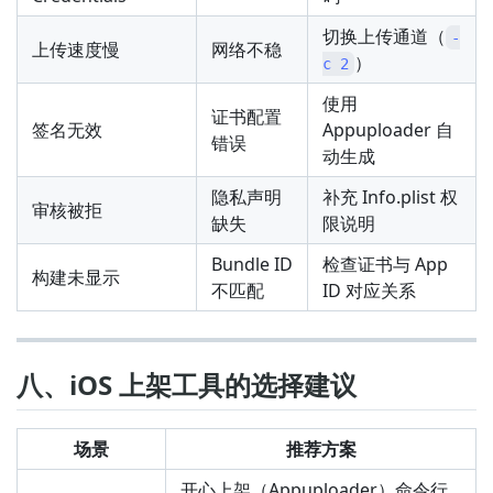
切换上传通道（
-
上传速度慢
网络不稳
）
c 2
使用
证书配置
签名无效
Appuploader 自
错误
动生成
隐私声明
补充 Info.plist 权
审核被拒
缺失
限说明
Bundle ID
检查证书与 App
构建未显示
不匹配
ID 对应关系
八、iOS 上架工具的选择建议
场景
推荐方案
开心上架（Appuploader）命令行