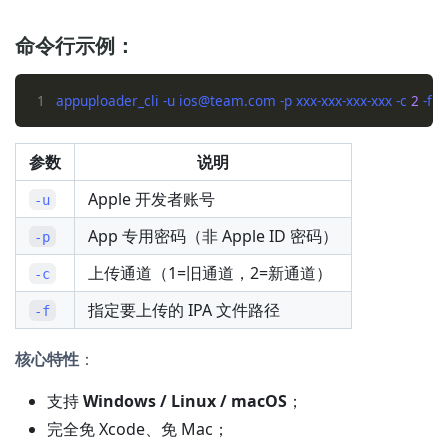
命令行示例：
1
appuploader_cli -u ios@team.com -p xxx-xxx-xxx-xxx -c 
2
参数
说明
Apple 开发者账号
-u
App 专用密码（非 Apple ID 密码）
-p
上传通道（1=旧通道，2=新通道）
-c
指定要上传的 IPA 文件路径
-f
核心特性
：
支持
Windows / Linux / macOS
；
完全免 Xcode、免 Mac；