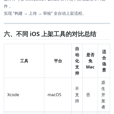
件，
实现 “构建 → 上传 → 审核” 全自动上架流程。
六、不同 iOS 上架工具的对比总结
自
适
动
是否
合
工具
平台
化
免
场
支
Mac
景
持
原
不
生
Xcode
macOS
支
否
开
持
发
者