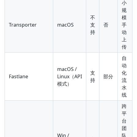
小
规
不
模
Transporter
macOS
支
否
手
持
动
上
传
自
动
macOS /
支
化
Fastlane
Linux（API
部分
持
流
模式）
水
线
跨
平
台
团
Win /
队