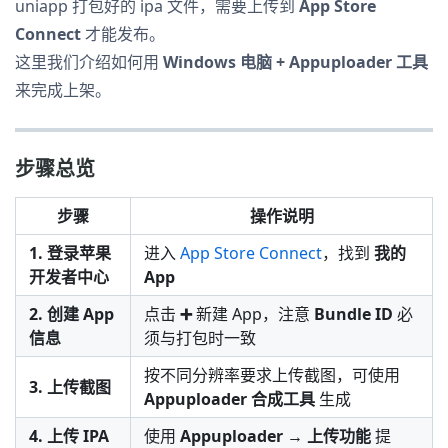
uniapp 打包好的 ipa 文件，需要上传到
App Store
Connect
才能发布。
这里我们介绍如何用
Windows 电脑 + Appuploader 工具
来完成上架。
步骤总览
步骤
操作说明
1. 登录苹果
进入
App Store Connect
，找到
我的
开发者中心
App
2. 创建 App
点击
➕
新建 App，注意
Bundle ID
必
信息
须与打包时一致
按不同分辨率要求上传截图，可使用
3. 上传截图
Appuploader 合成工具
生成
4. 上传 IPA
使用
Appuploader → 上传功能
提