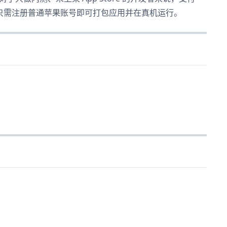
只需注册普通苹果账号即可打包应用并在真机运行。