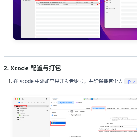
2. Xcode 配置与打包
在 Xcode 中添加苹果开发者账号，并确保拥有个人
.p12