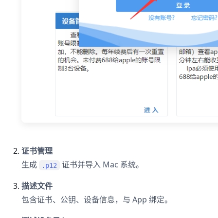
证书管理
生成
证书并导入 Mac 系统。
.p12
描述文件
包含证书、公钥、设备信息，与 App 绑定。