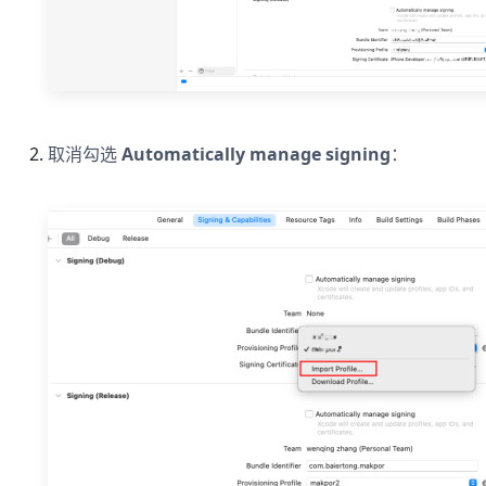
取消勾选
Automatically manage signing
：