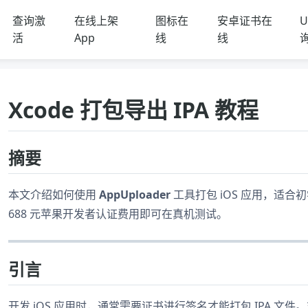
查询激
在线上架
图标在
安卓证书在
U
活
App
线
线
Xcode 打包导出 IPA 教程
摘要
本文介绍如何使用
AppUploader
工具打包 iOS 应用，适合
688 元苹果开发者认证费用即可在真机测试。
引言
开发 iOS 应用时，通常需要证书进行签名才能打包 IPA 文件。