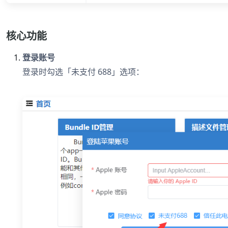
核心功能
登录账号
登录时勾选「未支付 688」选项：