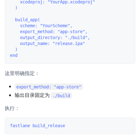
    xcodeproj: "YourApp.xcodeproj"

  )

  build_app(

    scheme: "YourScheme",

    export_method: "app-store",

    output_directory: "./build",

    output_name: "release.ipa"

  )

这里明确指定：
export_method: "app-store"
输出目录固定为
./build
执行：