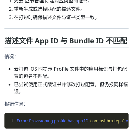
先去
证书管理
创建对应类型的证书。
重新生成或选择匹配的描述文件。
在打包时确保描述文件与证书类型一致。
描述文件 App ID 与 Bundle ID 不匹配
情况：
云打包 iOS 时提示 Profile 文件中的应用标识与打包配
置的包名不匹配。
已尝试使用正式版证书并修改打包配置，但仍报同样错
误。
报错信息：
1
Error: Provisioning profile has app ID 
'com.aslibra.tejia'
, wh