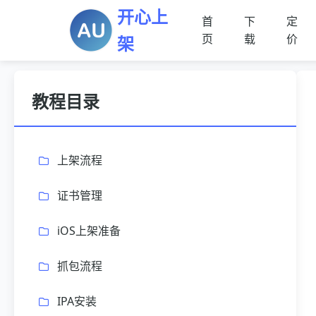
开心上
首
下
定
页
载
价
架
教程目录
上架流程
证书管理
iOS上架准备
抓包流程
IPA安装