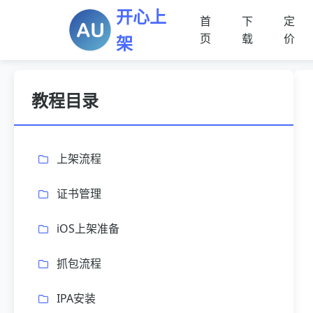
开心上
首
下
定
页
载
价
架
教程目录
上架流程
证书管理
iOS上架准备
抓包流程
IPA安装