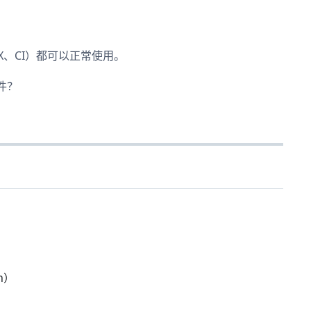
rX、CI）都可以正常使用。
件？
n）