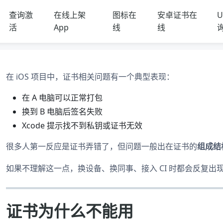
查询激
在线上架
图标在
安卓证书在
U
活
App
线
线
在 iOS 项目中，证书相关问题有一个典型表现：
在 A 电脑可以正常打包
换到 B 电脑后签名失败
Xcode 提示找不到私钥或证书无效
很多人第一反应是证书弄错了，但问题一般出在证书的
组成结
如果不理解这一点，换设备、换同事、接入 CI 时都会反复出
证书为什么不能用