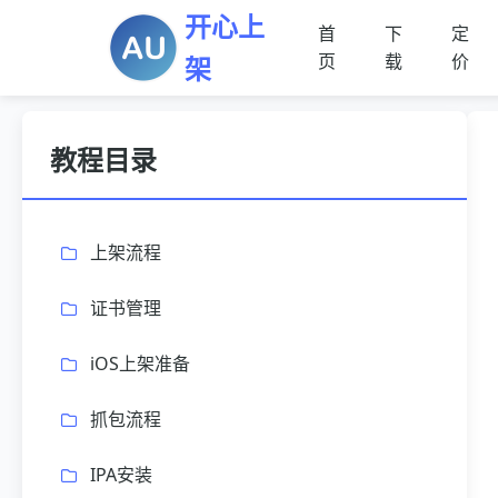
开心上
首
下
定
页
载
价
架
教程目录
上架流程
证书管理
iOS上架准备
抓包流程
IPA安装