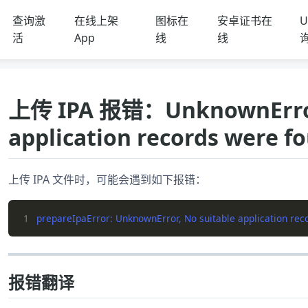
查询激
在线上架
图标在
安卓证书在
U
活
App
线
线
上传 IPA 报错：UnknownError,
application records were f
上传 IPA 文件时，可能会遇到如下报错：
1
prepareIpaError: UnknownError, No suitable application recor
报错翻译