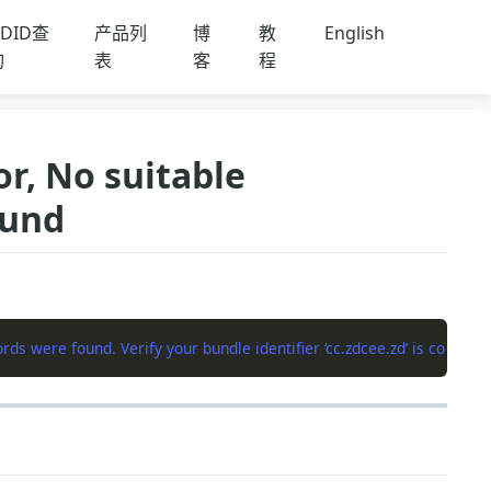
DID查
产品列
博
教
English
询
表
客
程
 No suitable
ound
ds were found. Verify your bundle identifier ‘cc.zdcee.zd’ is correct