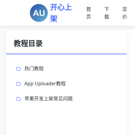
开心上
首
下
定
页
载
价
架
教程目录
热门教程
App Uploader教程
苹果开发上架常见问题