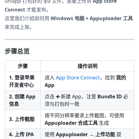
uniapp 打包好的 ipa 文件，需要上传到
App Store
Connect
才能发布。
这里我们介绍如何用
Windows 电脑 + Appuploader 工具
来完成上架。
步骤总览
步骤
操作说明
1. 登录苹果
进入
App Store Connect
，找到
我的
开发者中心
App
2. 创建 App
点击
➕
新建 App，注意
Bundle ID
必
信息
须与打包时一致
按不同分辨率要求上传截图，可使用
3. 上传截图
Appuploader 合成工具
生成
4. 上传 IPA
使用
Appuploader → 上传功能
提