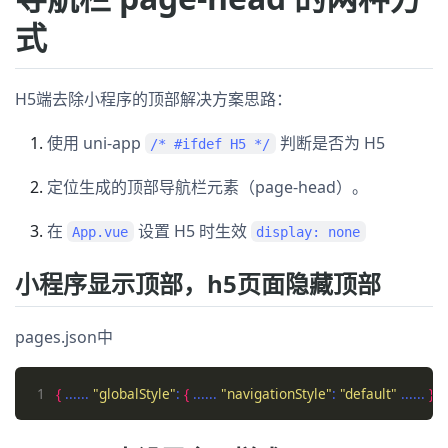
式
H5端去除小程序的顶部解决方案思路：
使用 uni-app
判断是否为 H5
/* #ifdef H5 */
定位生成的顶部导航栏元素（page-head）。
在
设置 H5 时生效
App.vue
display: none
小程序显示顶部，h5页面隐藏顶部
pages.json中
1
{
 ...... 
"globalStyle"
: 
{
 ...... 
"navigationStyle"
: 
"default"
 ...... 
}
 ..