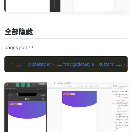
全部隐藏
pages.json中
1
{
 …… “globalStyle”: 
{
 …… “navigationStyle”: “custom” …… 
}
 ……