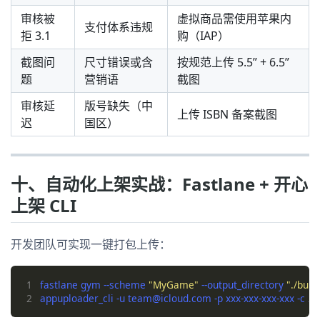
审核被
虚拟商品需使用苹果内
支付体系违规
拒 3.1
购（IAP）
截图问
尺寸错误或含
按规范上传 5.5” + 6.5”
题
营销语
截图
审核延
版号缺失（中
上传 ISBN 备案截图
迟
国区）
十、自动化上架实战：Fastlane + 开心
上架 CLI
开发团队可实现一键打包上传：
1
fastlane gym --scheme 
"MyGame"
 --output_directory 
"./buil
2
appuploader_cli -u team@icloud.com -p xxx-xxx-xxx-xxx -c 
2