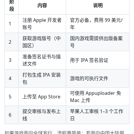
阶
内容
说明
段
注册 Apple 开发者
官方必备，费用 99 美元/
1
账号
年
获取游戏版号（中
国内游戏需提供出版备案
2
国区）
号
准备签名证书与描
3
用于 IPA 签名验证
述文件
打包生成 IPA 安装
4
游戏的可执行文件
包
可使用 Appuploader 免
5
上传至 App Store
Mac 上传
提交审核与发布上
苹果人工审核 1–3 个工作
6
线
日
如果游戏面向全球发行，流程更简单；若面向中国大陆用