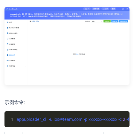
示例命令：
1
appuploader_cli -u ios@team.com -p xxx-xxx-xxx-xxx -c 
2