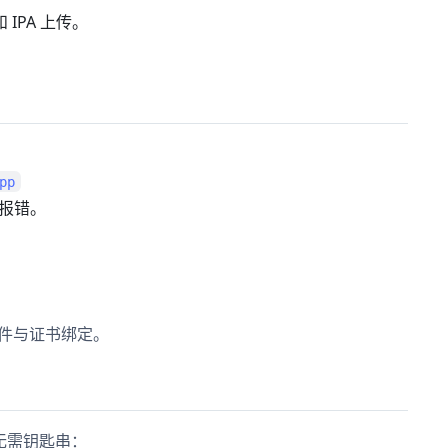
 IPA 上传。
pp
会报错。
述文件与证书绑定。
成，无需钥匙串：