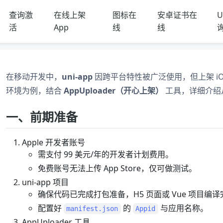
查询激
在线上架
图标在
安卓证书在
U
活
App
线
线
在移动开发中，
uni-app
因跨平台特性被广泛使用，但上架 iOS 
环境为例，结合
AppUploader（开心上架）
工具，详细介绍从准
一、前期准备
Apple 开发者账号
需支付 99 美元/年的开发者计划费用。
免费账号无法上传 App Store，仅可做测试。
uni-app 项目
确保代码已完成打包准备，H5 页面或 Vue 项目编
配置好
的
与应用名称。
manifest.json
Appid
AppUploader 工具