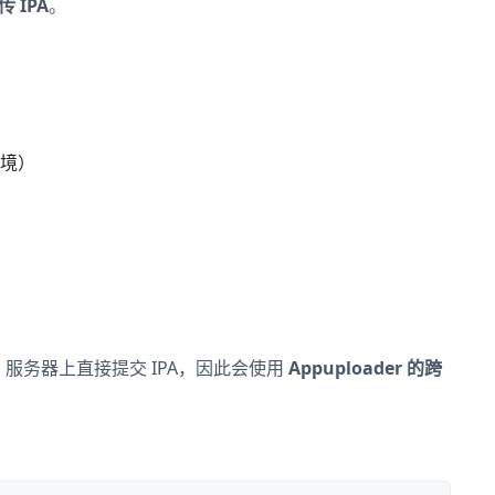
传 IPA
。
 环境）
ux）服务器上直接提交 IPA，因此会使用
Appuploader 的跨