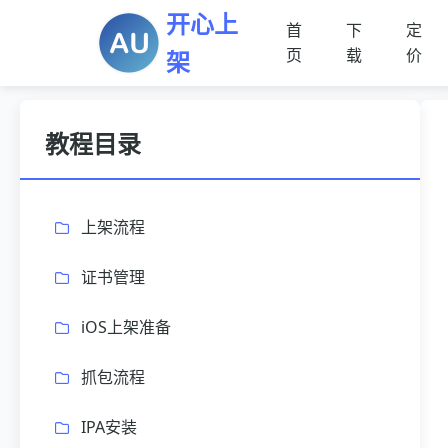
开心上
首
下
定
页
载
价
架
教程目录
上架流程
证书管理
iOS上架准备
抓包流程
IPA安装