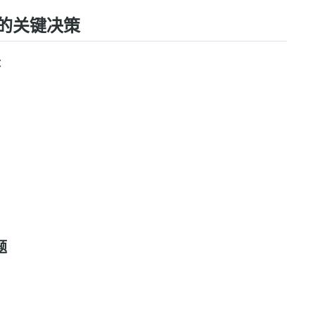
中的关键决策
：
题